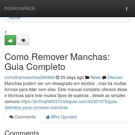
Home
bookmarkick
Togg
navi
Home
1
Como Remover Manchas:
Guia Completo
comotirarmanchas284989
55 days ago
News
Discuss
Manchas podem ser um desagrado em tecidos , mas há muitas
formas para lidar com elas. Este manual completo oferece dicas
e técnicas para tirar muitos tipos de sujeiras , desde as simples
comuns
https://jimfmqf465373.blogvivi.com/42301078/guia-
definitivo-para-remover-manchas
Comments
Who Upvoted
Comments