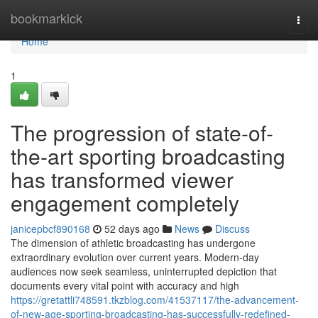
Home
bookmarkick
Togg
navi
Home
1
The progression of state-of-
the-art sporting broadcasting
has transformed viewer
engagement completely
janicepbcf890168
52 days ago
News
Discuss
The dimension of athletic broadcasting has undergone
extraordinary evolution over current years. Modern-day
audiences now seek seamless, uninterrupted depiction that
documents every vital point with accuracy and high
https://gretattli748591.tkzblog.com/41537117/the-advancement-
of-new-age-sporting-broadcasting-has-successfully-redefined-