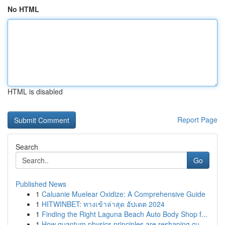
No HTML
HTML is disabled
Report Page
Search
Go
Published News
1
Caluanie Muelear Oxidize: A Comprehensive Guide
1
HITWINBET: ทางเข้าล่าสุด อัปเดต 2024
1
Finding the Right Laguna Beach Auto Body Shop f...
1
How quantum physics principles are reshaping cu...