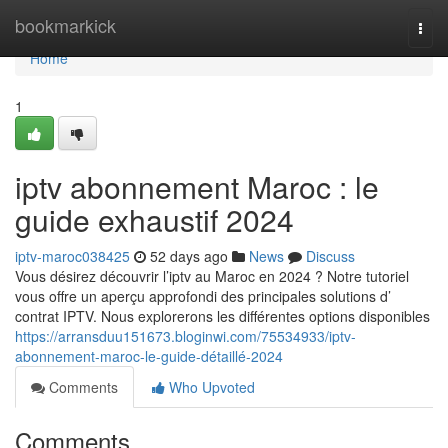
Home
bookmarkick
Togg
navi
Home
1
iptv abonnement Maroc : le
guide exhaustif 2024
iptv-maroc038425
52 days ago
News
Discuss
Vous désirez découvrir l’iptv au Maroc en 2024 ? Notre tutoriel
vous offre un aperçu approfondi des principales solutions d’
contrat IPTV. Nous explorerons les différentes options disponibles
https://arransduu151673.bloginwi.com/75534933/iptv-
abonnement-maroc-le-guide-détaillé-2024
Comments
Who Upvoted
Comments