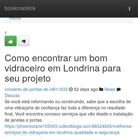
Home
bookmarkick
Togg
navi
Home
1
Como encontrar um bom
vidraceiro em Londrina para
seu projeto
conserto-de-portas-de-vi811033
52 days ago
News
Discuss
Se você está reformando ou construindo, sabe que a escolha de
uma vidraçaria de confiança faz toda a diferença no resultado
final. Você encontra conosco serviços que vão desde o instalação
de janelas e portas
https://phoenixzsne155093.collectblogs.com/86324605/melhores-
serviços-de-vidraçaria-em-londrina-qualidade-e-segurança