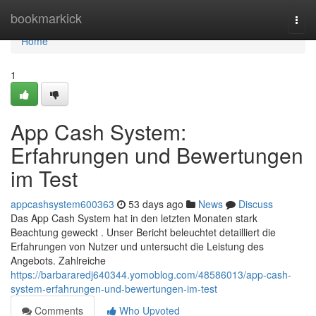
Home
bookmarkick
Togg
navi
Home
1
App Cash System:
Erfahrungen und Bewertungen
im Test
appcashsystem600363
53 days ago
News
Discuss
Das App Cash System hat in den letzten Monaten stark
Beachtung geweckt . Unser Bericht beleuchtet detailliert die
Erfahrungen von Nutzer und untersucht die Leistung des
Angebots. Zahlreiche
https://barbararedj640344.yomoblog.com/48586013/app-cash-
system-erfahrungen-und-bewertungen-im-test
Comments
Who Upvoted