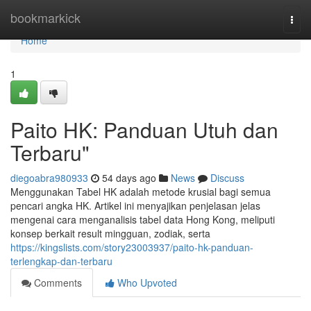
Home
bookmarkick
Togg
navi
Home
1
Paito HK: Panduan Utuh dan
Terbaru"
diegoabra980933
54 days ago
News
Discuss
Menggunakan Tabel HK adalah metode krusial bagi semua
pencari angka HK. Artikel ini menyajikan penjelasan jelas
mengenai cara menganalisis tabel data Hong Kong, meliputi
konsep berkait result mingguan, zodiak, serta
https://kingslists.com/story23003937/paito-hk-panduan-
terlengkap-dan-terbaru
Comments
Who Upvoted