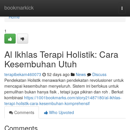
Home
bookmarkick
Togg
navi
Home
1
Al Ikhlas Terapi Holistik: Cara
Kesembuhan Utuh
terapibekam460073
52 days ago
News
Discuss
Pendekatan Holistik menawarkan pendekatan revolusioner untuk
mencapai kesembuhan menyeluruh. Sistem ini berfokus untuk
pemulihan bukan hanya fisik , tetapi juga pikiran dan roh . Berkat
kombinasi
https://1001bookmarks.com/story21487180/al-ikhlas-
terapi-holistik-cara-kesembuhan-komprehensif
Comments
Who Upvoted
Comments