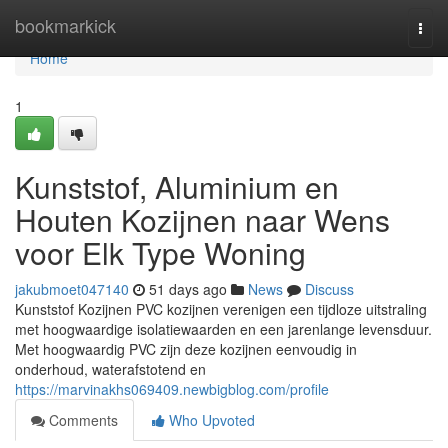
Home
bookmarkick
Togg
navi
Home
1
Kunststof, Aluminium en
Houten Kozijnen naar Wens
voor Elk Type Woning
jakubmoet047140
51 days ago
News
Discuss
Kunststof Kozijnen PVC kozijnen verenigen een tijdloze uitstraling
met hoogwaardige isolatiewaarden en een jarenlange levensduur.
Met hoogwaardig PVC zijn deze kozijnen eenvoudig in
onderhoud, waterafstotend en
https://marvinakhs069409.newbigblog.com/profile
Comments
Who Upvoted