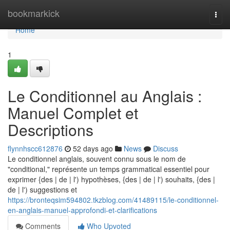
Home
bookmarkick
Togg
navi
Home
1
Le Conditionnel au Anglais :
Manuel Complet et
Descriptions
flynnhscc612876
52 days ago
News
Discuss
Le conditionnel anglais, souvent connu sous le nom de
"conditional," représente un temps grammatical essentiel pour
exprimer {des | de | l') hypothèses, {des | de | l') souhaits, {des |
de | l') suggestions et
https://bronteqsim594802.tkzblog.com/41489115/le-conditionnel-
en-anglais-manuel-approfondi-et-clarifications
Comments
Who Upvoted