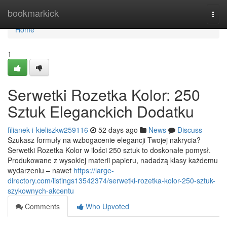
Home
bookmarkick
Togg
navi
Home
1
Serwetki Rozetka Kolor: 250
Sztuk Eleganckich Dodatku
filianek-i-kieliszkw259116
52 days ago
News
Discuss
Szukasz formuły na wzbogacenie elegancji Twojej nakrycia?
Serwetki Rozetka Kolor w ilości 250 sztuk to doskonałe pomysł.
Produkowane z wysokiej materii papieru, nadadzą klasy każdemu
wydarzeniu – nawet
https://large-
directory.com/listings13542374/serwetki-rozetka-kolor-250-sztuk-
szykownych-akcentu
Comments
Who Upvoted