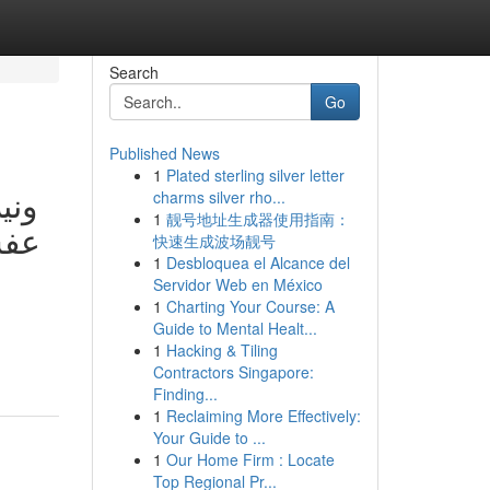
Search
Go
Published News
1
Plated sterling silver letter
وني
charms silver rho...
1
靓号地址生成器使用指南：
عف|
快速生成波场靓号
1
Desbloquea el Alcance del
Servidor Web en México
1
Charting Your Course: A
Guide to Mental Healt...
1
Hacking & Tiling
Contractors Singapore:
Finding...
1
Reclaiming More Effectively:
Your Guide to ...
1
Our Home Firm : Locate
Top Regional Pr...