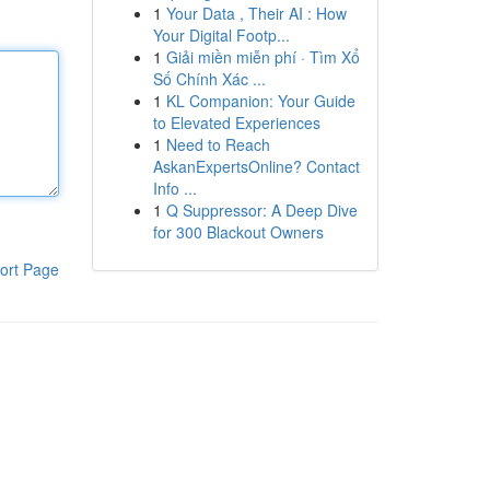
1
Your Data , Their AI : How
Your Digital Footp...
1
Giải miền miễn phí · Tìm Xổ
Số Chính Xác ...
1
KL Companion: Your Guide
to Elevated Experiences
1
Need to Reach
AskanExpertsOnline? Contact
Info ...
1
Q Suppressor: A Deep Dive
for 300 Blackout Owners
ort Page