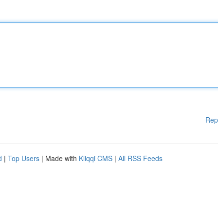
Rep
d
|
Top Users
| Made with
Kliqqi CMS
|
All RSS Feeds