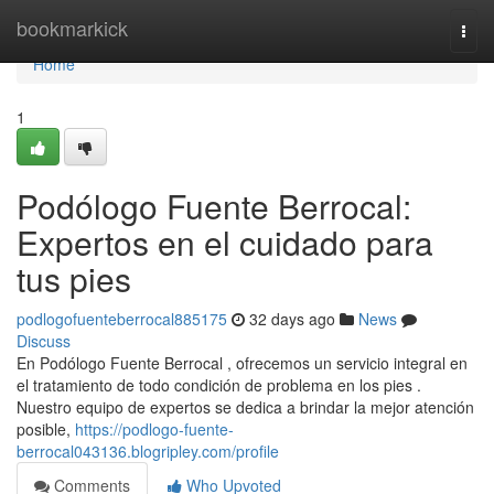
Home
bookmarkick
Togg
navi
Home
1
Podólogo Fuente Berrocal:
Expertos en el cuidado para
tus pies
podlogofuenteberrocal885175
32 days ago
News
Discuss
En Podólogo Fuente Berrocal , ofrecemos un servicio integral en
el tratamiento de todo condición de problema en los pies .
Nuestro equipo de expertos se dedica a brindar la mejor atención
posible,
https://podlogo-fuente-
berrocal043136.blogripley.com/profile
Comments
Who Upvoted