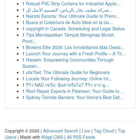
1
Robust PVC Strip Curtains for Industrial Applic...
1
شركة تنظيف بخار بالرياض: التصميم الأمثل لل...
1
Nairobi Escorts: Your Ultimate Guide to Premi...
1
Busca el Cobertura de Auto Ideal en la ciu...
1
copyright in Canada: Scheduling and Legal Status
1
Tips Mendapatkan Tempat Menginap Murah,
Pond...
1
Brokers Elite 2026: Los Inmobiliarios Más Desta...
1
Launch Your Journey with a Fresh Profile – A Th...
1
Hisowin: Empowering Communities Through
Sustain...
1
ufa7bet: The Ultimate Guide for Beginners
1
Locate Your Following Journey: Online Int...
1
รีวิว NAD เซรั่ม: คุ้มค่าหรือไม่? รีวิว จาก ผู...
1
Roof Repair Experts in Paterson: Your Guide to ...
1
Sydney Termite Barriers: Your Home's Best Def...
Copyright © 2026 |
Advanced Search
|
Live
|
Tag Cloud
|
Top
Users
| Made with
Kliqqi CMS
|
All RSS Feeds