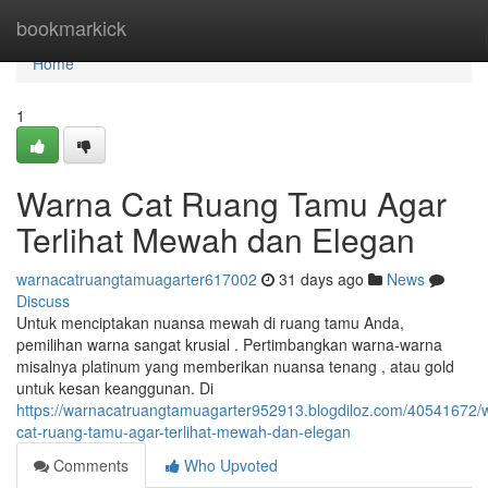
Home
bookmarkick
Home
1
Warna Cat Ruang Tamu Agar
Terlihat Mewah dan Elegan
warnacatruangtamuagarter617002
31 days ago
News
Discuss
Untuk menciptakan nuansa mewah di ruang tamu Anda,
pemilihan warna sangat krusial . Pertimbangkan warna-warna
misalnya platinum yang memberikan nuansa tenang , atau gold
untuk kesan keanggunan. Di
https://warnacatruangtamuagarter952913.blogdiloz.com/40541672/
cat-ruang-tamu-agar-terlihat-mewah-dan-elegan
Comments
Who Upvoted