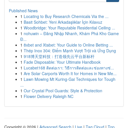
Published News
1
Locating to Buy Research Chemicals Via the ...
1
Basit Sohbet: Yeni Arkadaşlıklar İçin Kılavuz
1
Woodbridge: Your Reputable Residential Ceiling ...
1
nohuwin – Đăng Nhập Nhanh, Khám Phá Kho Game
Đ...
1
8xbet and Xtabet: Your Guide to Online Betting ...
1
Thép Inox 304: Điểm Mạnh Vượt Trội và Ứng Dụng
1
918博天堂科技：打造领先云平台新标杆
1
Fade Disposable: Your Ultimate Handbook
1
Lucabet168 ติดต่อเรา: วิธีการติดต่อและช่องทางช่...
1
Are Solar Carports Worth It for Homes in New Me...
1
Lawn Mowing Mt Kuring-Gai Techniques for Tough
...
1
Our Crystal Pool Guards: Style & Protection
1
Flower Delivery Raleigh NC
Copyright © 2026 |
Advanced Search
|
Live
|
Tag Cloud
|
Top