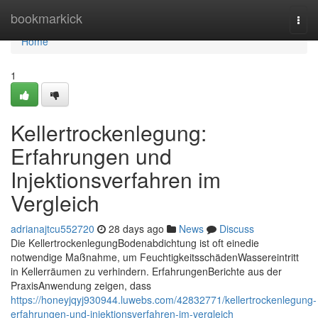
Home
bookmarkick
Togg
navi
Home
1
Kellertrockenlegung:
Erfahrungen und
Injektionsverfahren im
Vergleich
adrianajtcu552720
28 days ago
News
Discuss
Die KellertrockenlegungBodenabdichtung ist oft einedie
notwendige Maßnahme, um FeuchtigkeitsschädenWassereintritt
in Kellerräumen zu verhindern. ErfahrungenBerichte aus der
PraxisAnwendung zeigen, dass
https://honeyjqyj930944.luwebs.com/42832771/kellertrockenlegung-
erfahrungen-und-injektionsverfahren-im-vergleich